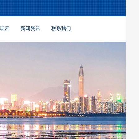
展示
新闻资讯
联系我们