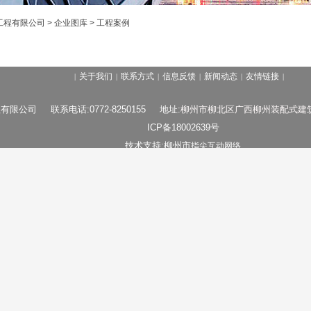
工程有限公司
>
企业图库
>
工程案例
关于我们
联系方式
信息反馈
新闻动态
友情链接
|
|
|
|
|
|
限公司 联系电话:0772-8250155 地址:
柳州市柳北区广西柳州装配式建
ICP备18002639号
技术支持:柳州市
指尖互动网络