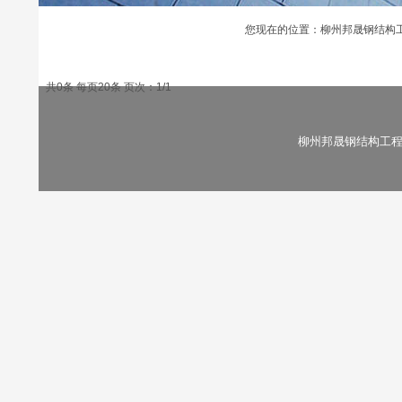
您现在的位置：
柳州邦晟钢结构
共0条 每页20条 页次：1/1
柳州邦晟钢结构工程有