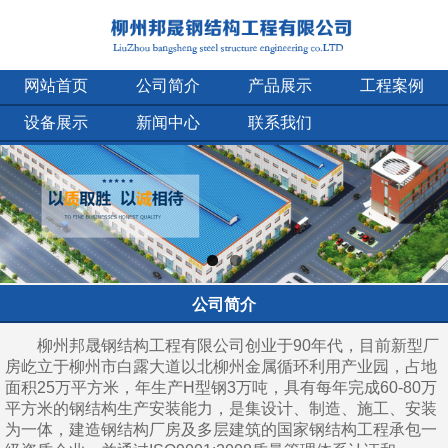
网站首页
公司简介
产品展示
工程案例
设备展示
新闻中心
联系我们
公司简介
柳州邦晟钢结构工程有限公司创业于90年代，目前新型厂
房屹立于柳州市白露大道以北柳州金属循环利用产业园，占地
面积25万平方米，年生产H型钢3万吨，具有每年完成60-80万
平方米的钢结构生产安装能力，是集设计、制造、施工、安装
为一体，建造钢结构厂房及多层建筑的国家钢结构工程承包一