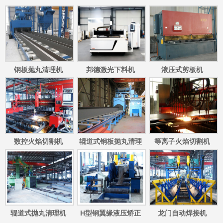
钢板抛丸清理机
邦德激光下料机
液压式剪板机
数控火焰切割机
辊道式钢板抛丸清理
等离子火焰切割机
机
辊道式抛丸清理机
H型钢翼缘液压矫正
龙门自动焊接机