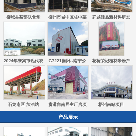
柳城县某部队食堂
柳州市城中区桂中菜
罗城硅晶新材料研发
市临时市场项目
开发制造一体化项目
(一期)
2024年来宾市现代农
G7221衡阳--南宁公
花桥荣记桂林米粉产
业产业园油茶新品种
路（龙胜至融安段）
业园生产大楼封顶大
产业 化示范推广项目
吉
石龙南区 加油站
贵港向南居主厂房项
梧州南站项目
目
产品展示