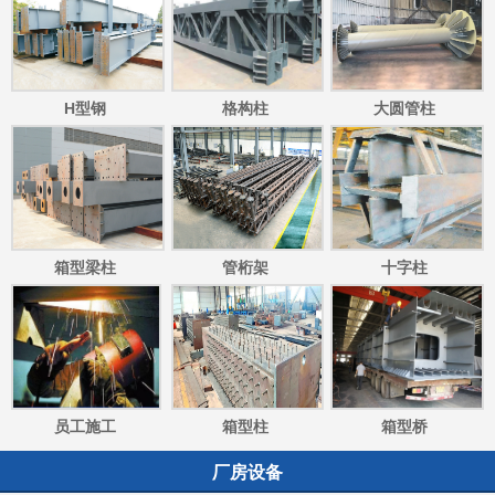
H型钢
格构柱
大圆管柱
箱型梁柱
管桁架
十字柱
员工施工
箱型柱
箱型桥
厂房设备