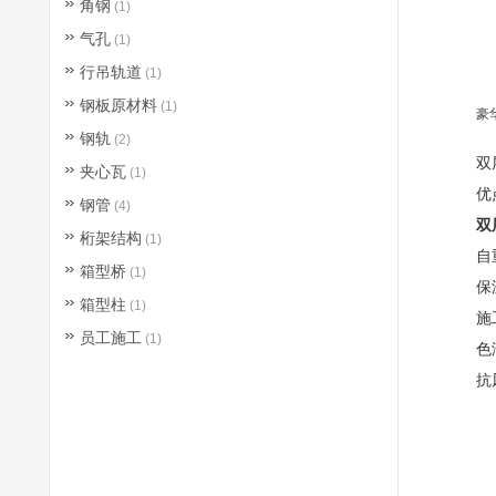
角钢
(1)
气孔
(1)
行吊轨道
(1)
钢板原材料
(1)
豪
钢轨
(2)
‌
夹心瓦
(1)
优
钢管
(4)
双
桁架结构
(1)
‌自
箱型桥
(1)
‌
箱型柱
(1)
‌
员工施工
(1)
‌
‌