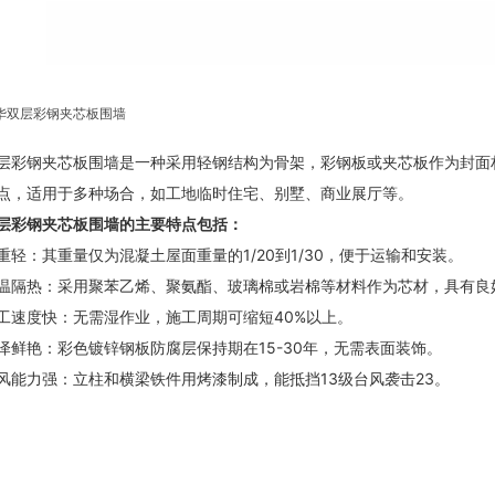
华双层彩钢夹芯板围墙
双层彩钢夹芯板围墙是一种采用轻钢结构为骨架，彩钢板或夹芯板作为封面材
点，适用于多种场合，如工地临时住宅、别墅、商业展厅等‌。
层彩钢夹芯板围墙的主要特点包括：
重轻‌
：其重量仅为混凝土屋面重量的1/20到1/30，便于运输和安装。
保温隔热‌
：采用聚苯乙烯、聚氨酯、玻璃棉或岩棉等材料作为芯材，具有良
施工速度快‌
：无需湿作业，施工周期可缩短40%以上。
色泽鲜艳‌
：彩色镀锌钢板防腐层保持期在15-30年，无需表面装饰。
抗风能力强‌
：立柱和横梁铁件用烤漆制成，能抵挡13级台风袭击‌23。